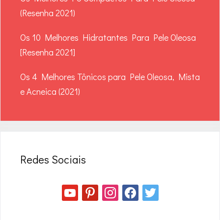
(Resenha 2021)
Os 10 Melhores Hidratantes Para Pele Oleosa
[Resenha 2021]
Os 4 Melhores Tônicos para Pele Oleosa, Mista
e Acneica (2021)
Redes Sociais
youtube
pinterest
instagram
facebook
twitter