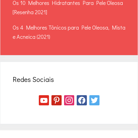
Os 10 Melhores Hidratantes Para Pele Oleosa
[Resenha 2021]
Os 4 Melhores Tônicos para Pele Oleosa, Mista
e Acneica (2021)
Redes Sociais
youtube
pinterest
instagram
facebook
twitter